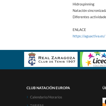
Hidrospinning
Natación sincronizad
Diferentes actividad
ENLACE
https://aguactiva.es/
CLUB NATACIÓN EUROPA
Ú
Calendario/horarios
TARIFAS