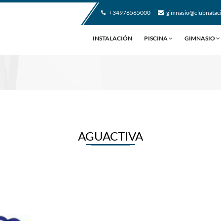
+34976565000
gimnasio@clubnatac
INSTALACIÓN
PISCINA
GIMNASIO
AGUACTIVA